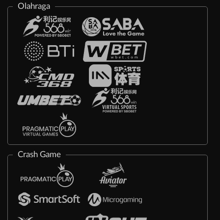
Olahraga
Crash Game