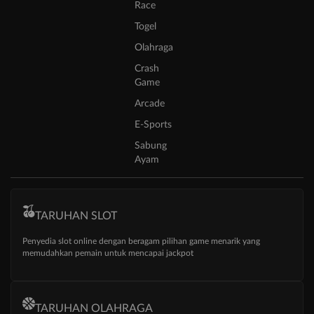
Race
Togel
Olahraga
Crash
Game
Arcade
E-Sports
Sabung
Ayam
TARUHAN SLOT
Penyedia slot online dengan beragam pilihan game menarik yang
memudahkan pemain untuk mencapai jackpot
TARUHAN OLAHRAGA