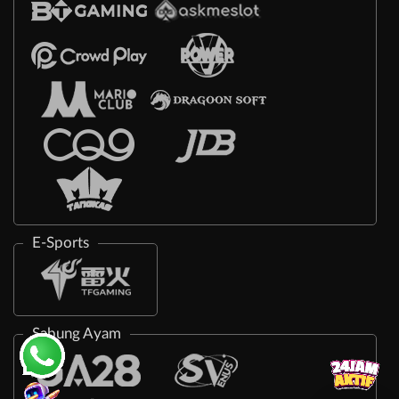
E-Sports
Sabung Ayam