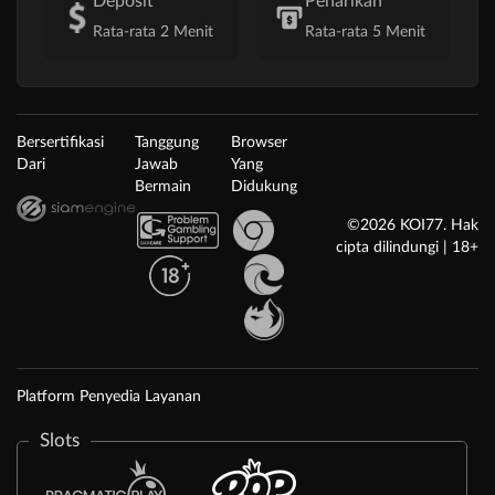
Deposit
Penarikan
Rata-rata 2 Menit
Rata-rata 5 Menit
Bersertifikasi
Tanggung
Browser
Dari
Jawab
Yang
Bermain
Didukung
©2026 KOI77. Hak
cipta dilindungi | 18+
Platform Penyedia Layanan
Slots