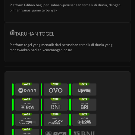
Platform Pilihan bagi perusahaan-perusahaan terbaik di dunia, dengan
pilihan variasi game terbanyak
TARUHAN TOGEL
Platform togel yang menarik dari perusahan terbaik di dunia yang
menawarkan hadiah kemenangan besar