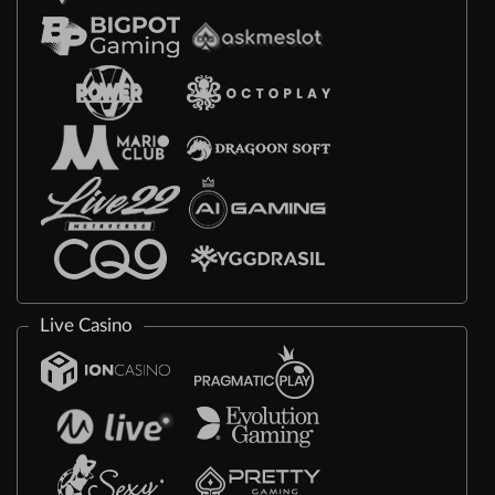
Live Casino