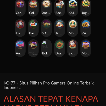
Cards Hi Lo
Coin Pusher
Xoc Dia Lightning
Baccarat: Swipe
KM Virtual Horse Racing
Jogo De Bozo
Fish Prawn Crab 2
Bai Cao
5 Card Poker
Tai Xiu
Monkey King Roulette
Pai Kang
Andar Bahar
Triple Chance
Bola Golek
Dragon Tiger 2
Sic Bo
Money Wheel Deluxe
KOI77 - Situs Pilihan Pro Gamers Online Terbaik
Indonesia
ALASAN TEPAT KENAPA