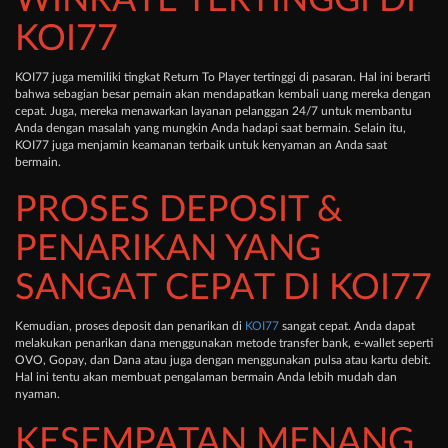
WINRATE TERTINGGI DI
KOI77
KOI77 juga memiliki tingkat Return To Player tertinggi di pasaran. Hal ini berarti
bahwa sebagian besar pemain akan mendapatkan kembali uang mereka dengan
cepat. Juga, mereka menawarkan layanan pelanggan 24/7 untuk membantu
Anda dengan masalah yang mungkin Anda hadapi saat bermain. Selain itu,
KOI77 juga menjamin keamanan terbaik untuk kenyaman an Anda saat
bermain.
PROSES DEPOSIT &
PENARIKAN YANG
SANGAT CEPAT DI KOI77
Kemudian, proses deposit dan penarikan di
KOI77
sangat cepat. Anda dapat
melakukan penarikan dana menggunakan metode transfer bank, e-wallet seperti
OVO, Gopay, dan Dana atau juga dengan menggunakan pulsa atau kartu debit.
Hal ini tentu akan membuat pengalaman bermain Anda lebih mudah dan
nyaman.
KESEMPATAN MENANG