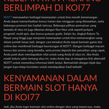
BERLIMPAH DI KOI77
KOI77
menawarkan berbagai kesempatan untuk bisa meraih kemenangan.
Anda dapat memanfaatkan bonus harian dan mingguan yang ditawarkan, serta
beberapa promosi dan hadiah lainnya. Beberapa pilihan permainan yang
tersedia di situs ini juga dikemas dengan fitur-fitur unik seperti jackpot
progresif, multi spin, dan bonus putaran gratis. Selain itu, tingkat Return To
Player yang tinggi juga menjamin kesempatan untuk bisa memenangkan uang
dalam jumlah besar.Jadi, dengan cara tersebut Anda dapat bermain game slot
online dan menikmati berbagai keuntungan di KOI77. Dengan berbagai macam
bonus dan promo yang tersedia, serta proses deposit dan penarikan yang cepat,
Anda pasti akan mendapatkan nilai untuk uang Anda di situs ini. Jika Anda
masih belum yakin tentang situs ini, maka Anda dap at mengakses link alternatif
KOI77 untuk memeriksa informasi lebih lanjut. Bermainlah dengan bijak dan
jangan lupa tetap konsisten untuk mendapatkan hasil terbaik!
KENYAMANAN DALAM
BERMAIN SLOT HANYA
DI KOI77
Jadi, jika Anda ingin bermain slot online dengan situs yang terpercaya, maka