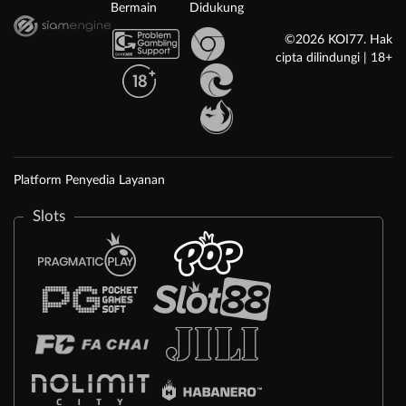
Bermain
Didukung
©2026 KOI77. Hak
cipta dilindungi | 18+
Platform Penyedia Layanan
Slots