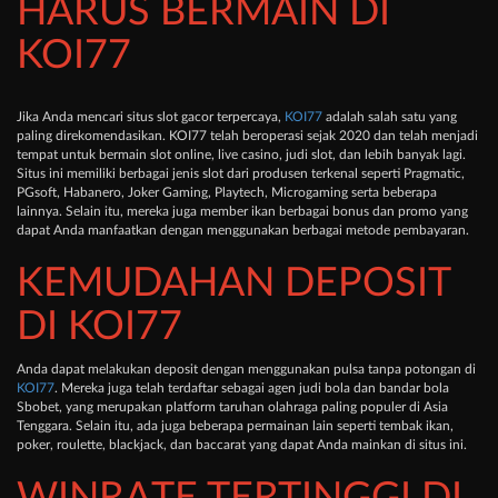
HARUS BERMAIN DI
KOI77
Jika Anda mencari situs slot gacor terpercaya,
KOI77
adalah salah satu yang
paling direkomendasikan. KOI77 telah beroperasi sejak 2020 dan telah menjadi
tempat untuk bermain slot online, live casino, judi slot, dan lebih banyak lagi.
Situs ini memiliki berbagai jenis slot dari produsen terkenal seperti Pragmatic,
PGsoft, Habanero, Joker Gaming, Playtech, Microgaming serta beberapa
lainnya. Selain itu, mereka juga member ikan berbagai bonus dan promo yang
dapat Anda manfaatkan dengan menggunakan berbagai metode pembayaran.
KEMUDAHAN DEPOSIT
DI KOI77
Anda dapat melakukan deposit dengan menggunakan pulsa tanpa potongan di
KOI77
. Mereka juga telah terdaftar sebagai agen judi bola dan bandar bola
Sbobet, yang merupakan platform taruhan olahraga paling populer di Asia
Tenggara. Selain itu, ada juga beberapa permainan lain seperti tembak ikan,
poker, roulette, blackjack, dan baccarat yang dapat Anda mainkan di situs ini.