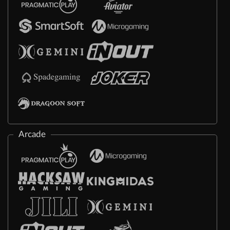
Arcade