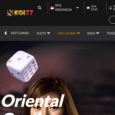
BHS
Live
V
Chat
M
INDONESIA
HOT GAMES
SLOTS
LIVE CASINO
RACE
TOG
Oriental