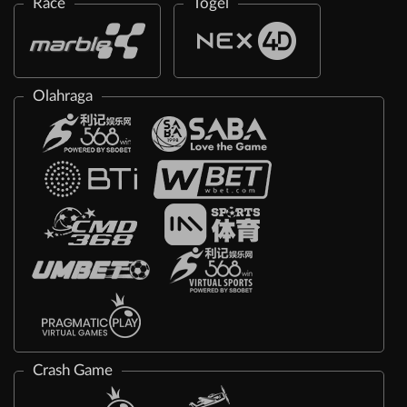
Race
Togel
Olahraga
Crash Game