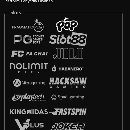
Platform Penyedia Layanan
Slots