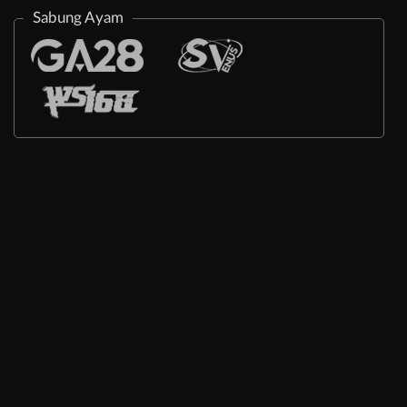
Sabung Ayam