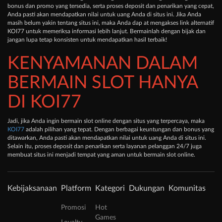
bonus dan promo yang tersedia, serta proses deposit dan penarikan yang cepat,
Anda pasti akan mendapatkan nilai untuk uang Anda di situs ini. Jika Anda
masih belum yakin tentang situs ini, maka Anda dap at mengakses link alternatif
KOI77 untuk memeriksa informasi lebih lanjut. Bermainlah dengan bijak dan
jangan lupa tetap konsisten untuk mendapatkan hasil terbaik!
KENYAMANAN DALAM
BERMAIN SLOT HANYA
DI KOI77
Jadi, jika Anda ingin bermain slot online dengan situs yang terpercaya, maka
KOI77
adalah pilihan yang tepat. Dengan berbagai keuntungan dan bonus yang
ditawarkan, Anda pasti akan mendapatkan nilai untuk uang Anda di situs ini.
Selain itu, proses deposit dan penarikan serta layanan pelanggan 24/7 juga
membuat situs ini menjadi tempat yang aman untuk bermain slot online.
Kebijaksanaan
Platform
Kategori
Dukungan
Komunitas
Promosi
Hot
Games