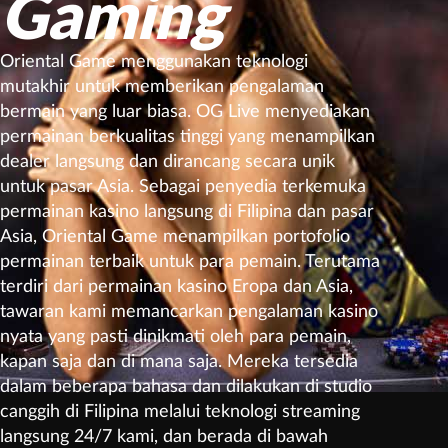
Gaming
Oriental Game menggunakan teknologi
mutakhir untuk memberikan pengalaman
bermain yang luar biasa. OG Live menyediakan
permainan berkualitas tinggi yang menampilkan
dealer langsung dan dirancang secara unik
untuk pasar Asia. Sebagai penyedia terkemuka
permainan kasino langsung di Filipina dan pasar
Asia, Oriental Game menampilkan portofolio
permainan terbaik untuk para pemain. Terutama
terdiri dari permainan kasino Eropa dan Asia,
tawaran kami memancarkan pengalaman kasino
nyata yang pasti dinikmati oleh para pemain,
kapan saja dan di mana saja. Mereka tersedia
dalam beberapa bahasa dan dilakukan di studio
canggih di Filipina melalui teknologi streaming
langsung 24/7 kami, dan berada di bawah