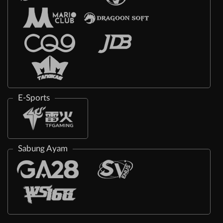
E-Sports
Sabung Ayam