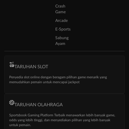
Crash
Game
Arcade
E-Sports
Sabung
Ayam
TARUHAN SLOT
Penyedia slot online dengan beragam pilihan game menarik yang
memudahkan pemain untuk mencapai jackpot
TARUHAN OLAHRAGA
Sportsbook Gaming Platform Terbaik menawarkan lebih banyak game,
odds yang lebih tinggi, dan menyediakan pilihan yang lebih banyak
untuk pemain.