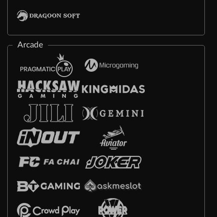
Arcade