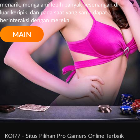
menarik, mengalami lebih banyak kesenangan di
luar keripik, dan pada saat yang sama dapat
berinteraksi dengan mereka.
MAIN
KOI77 - Situs Pilihan Pro Gamers Online Terbaik