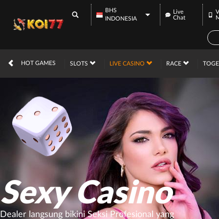
BHS
Live
V
Chat
M
INDONESIA
HOT GAMES
SLOTS
LIVE CASINO
RACE
TOG
Sexy Casino
Dealer langsung bikini Seksi Profesional yang