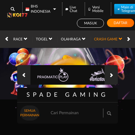
BHS
Live
Versi
Main di
Chat
Mobile
Telegra
INDONESIA
DAFTAR
MASUK
O
RACE
TOGEL
OLAHRAGA
CRASH GAME
A
SPADE GAMING
SEMUA
PERMAINAN