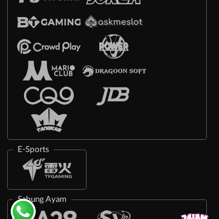
E-Sports
Sabung Ayam