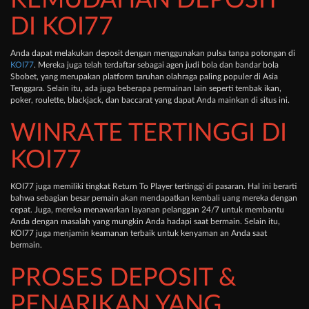
DI KOI77
Anda dapat melakukan deposit dengan menggunakan pulsa tanpa potongan di
KOI77
. Mereka juga telah terdaftar sebagai agen judi bola dan bandar bola
Sbobet, yang merupakan platform taruhan olahraga paling populer di Asia
Tenggara. Selain itu, ada juga beberapa permainan lain seperti tembak ikan,
poker, roulette, blackjack, dan baccarat yang dapat Anda mainkan di situs ini.
WINRATE TERTINGGI DI
KOI77
KOI77 juga memiliki tingkat Return To Player tertinggi di pasaran. Hal ini berarti
bahwa sebagian besar pemain akan mendapatkan kembali uang mereka dengan
cepat. Juga, mereka menawarkan layanan pelanggan 24/7 untuk membantu
Anda dengan masalah yang mungkin Anda hadapi saat bermain. Selain itu,
KOI77 juga menjamin keamanan terbaik untuk kenyaman an Anda saat
bermain.
PROSES DEPOSIT &
PENARIKAN YANG