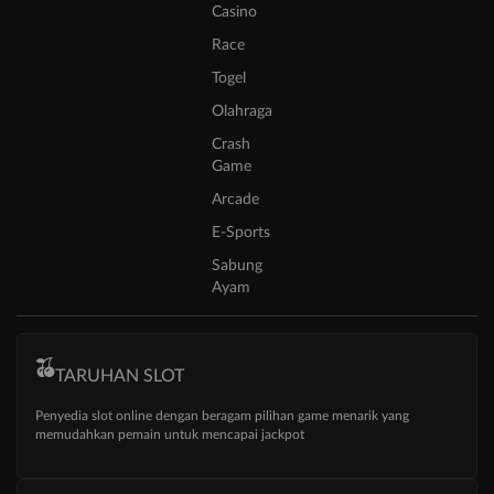
Casino
Race
Togel
Olahraga
Crash
Game
Arcade
E-Sports
Sabung
Ayam
TARUHAN SLOT
Penyedia slot online dengan beragam pilihan game menarik yang
memudahkan pemain untuk mencapai jackpot